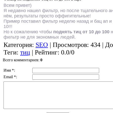
Всем привет)
Я недавно нашел фильтр, но после тщательного ан
нём, результаты просто оффигительные!
Пример поставил фильтр неделю назад и бац ап и т
10!!!
Но к сожалению чтобы
поднять тиц от 10 до 100
н
фильтр не для экономных людей.
Категория
:
SEO
|
Просмотров
: 434 |
До
Теги
:
тиц
|
Рейтинг
:
0.0
/
0
Всего комментариев
:
0
Имя *:
Email *: