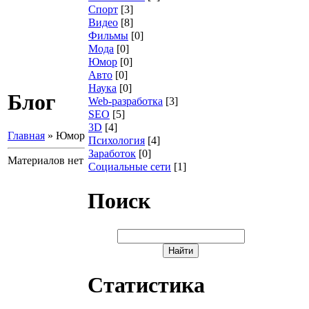
Спорт
[3]
Видео
[8]
Фильмы
[0]
Мода
[0]
Юмор
[0]
Авто
[0]
Наука
[0]
Блог
Web-разработка
[3]
SEO
[5]
3D
[4]
Главная
»
Юмор
Психология
[4]
Заработок
[0]
Материалов нет
Социальные сети
[1]
Поиск
Статистика