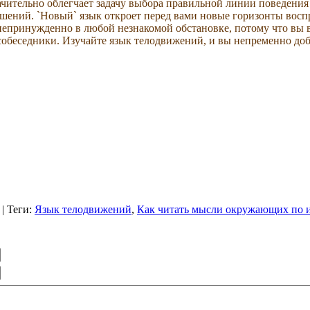
начительно облегчает задачу выбора правильной линии поведени
ений. `Новый` язык откроет перед вами новые горизонты восп
непринужденно в любой незнакомой обстановке, потому что вы вс
обеседники. Изучайте язык телодвижений, и вы непременно добь
|
Теги
:
Язык телодвижений
,
Как читать мысли окружающих по 