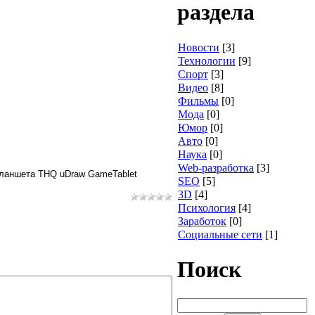
раздела
Новости
[3]
Технологии
[9]
Спорт
[3]
Видео
[8]
Фильмы
[0]
Мода
[0]
Юмор
[0]
Авто
[0]
Наука
[0]
Web-разработка
[3]
планшета THQ uDraw GameTablet
SEO
[5]
3D
[4]
Психология
[4]
Заработок
[0]
Социальные сети
[1]
Поиск