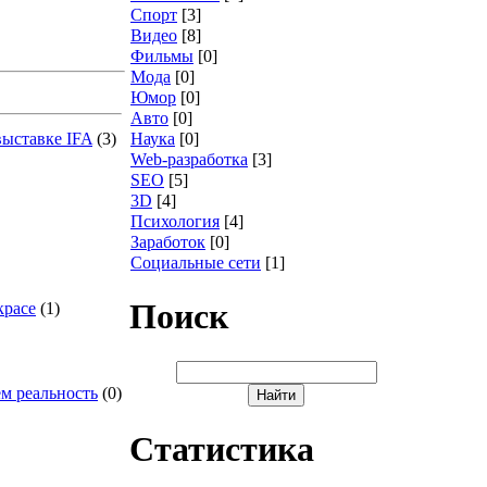
Спорт
[3]
Видео
[8]
Фильмы
[0]
Мода
[0]
Юмор
[0]
Авто
[0]
Наука
[0]
ыставке IFA
(3)
Web-разработка
[3]
SEO
[5]
3D
[4]
Психология
[4]
Заработок
[0]
Социальные сети
[1]
Поиск
красе
(1)
чем реальность
(0)
Статистика