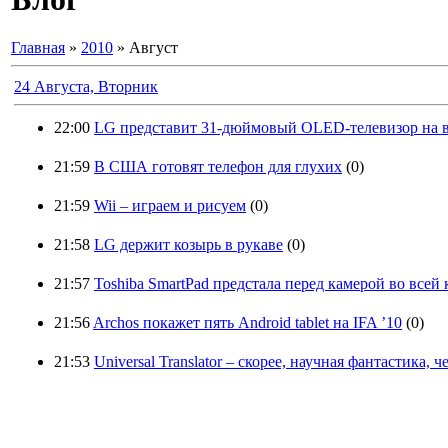
Главная
»
2010
»
Август
24 Августа, Вторник
22:00
LG представит 31-дюймовый OLED-телевизор на в
21:59
В США готовят телефон для глухих
(0)
21:59
Wii – играем и рисуем
(0)
21:58
LG держит козырь в рукаве
(0)
21:57
Toshiba SmartPad предстала перед камерой во всей 
21:56
Archos покажет пять Android tablet на IFA ’10
(0)
21:53
Universal Translator – скорее, научная фантастика, 